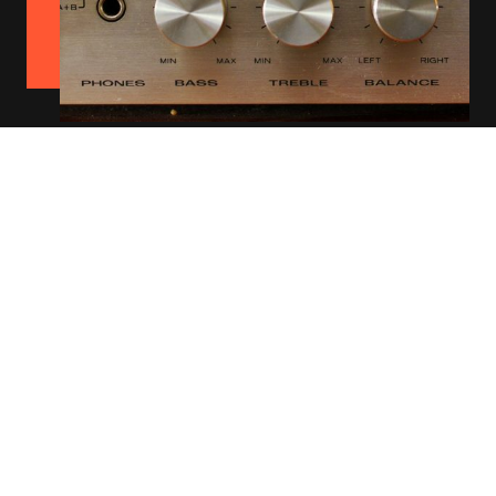
Elektro Großhandel
Willkommen bei unserem Elektro-Großhandel – Ihrem
Partner für hochwertige Markenprodukte in der
Elektrotechnik. Wir bieten ein umfangreiches Sortiment
an bekannten Marken wie Bosch, Siemens, Philips, und
vielen mehr.
Unser Angebot umfasst Haushaltsgeräte,
Beleuchtungssysteme, Kabel, und Messgeräte, CE
Elektronik.